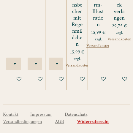
nsbe
rm-
ck
cher
Illust
verla
mit
ratio
ngen
Rege
n
29,75 €
nmä
15,99 €
zzgl.
dche
zzgl.
Versandkosten
n
Versandkosten
15,99 €
zzgl.
Versandkosten
Details anzeigen
Details anzeigen
Details anzeigen
In den Warenkorb
In den Warenkorb
Bei Verfü
Kontakt
Impressum
Datenschutz
Versandbedingungen
AGB
Widerrufsrecht