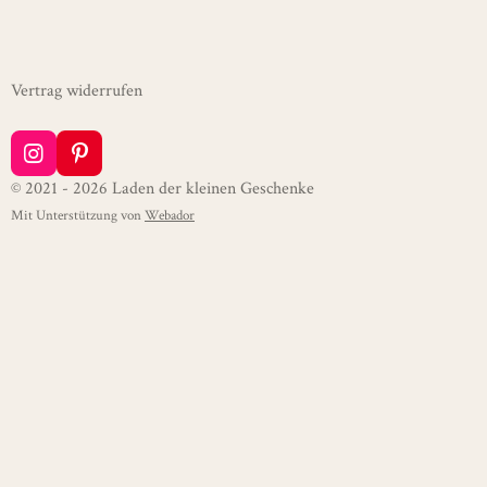
Vertrag widerrufen
I
P
n
i
© 2021 - 2026 Laden der kleinen Geschenke
s
n
Mit Unterstützung von
Webador
t
t
a
e
g
r
r
e
a
s
m
t