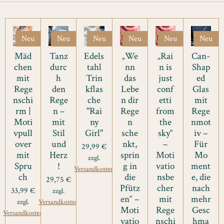
Neu
Neu
Neu
Neu
Neu
Neu
Mäd
Tanz
Edels
„We
„Rai
Can-
chen
durc
tahl
nn
n is
Shap
mit
h
Trin
das
just
ed
Rege
den
kflas
Lebe
conf
Glas
nschi
Rege
che
n dir
etti
mit
rm |
n –
"Rai
Rege
from
Rege
Moti
mit
ny
n
the
nmot
vpull
Stil
Girl"
sche
sky“
iv –
over
und
nkt,
–
Für
29,99 €
mit
Herz
sprin
Moti
Mo
zzgl.
Spru
!
g in
vatio
ment
Versandkosten
ch
die
nsbe
e, die
29,75 €
Pfütz
cher
nach
33,99 €
zzgl.
en“ –
mit
mehr
zzgl.
Versandkosten
Moti
Rege
Gesc
Versandkosten
vatio
nschi
hma