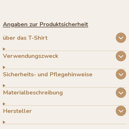
e
e
e
e
i
i
i
i
l
l
l
l
e
e
e
e
n
n
n
n
Angaben zur Produktsicherheit
über das T-Shirt
Verwendungszweck
Sicherheits- und Pflegehinweise
Materialbeschreibung
Hersteller