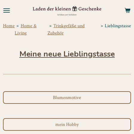
Zum
Hauptinhalt
springen
Home
»
Home &
»
Trinkgefäße und
»
Lieblingstasse
Living
Zubehör
Meine neue Lieblingstasse
Blumenmotive
mein Hobby