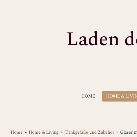
Zum
Hauptinhalt
springen
HOME
HOME & LIVI
Home
»
Home & Living
»
Trinkgefäße und Zubehör
»
Gläser m