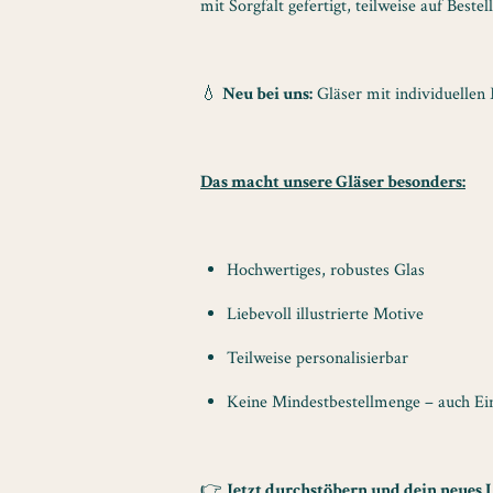
mit Sorgfalt gefertigt, teilweise auf Bestel
💧
Neu bei uns:
Gläser mit individuellen 
Das macht unsere Gläser besonders:
Hochwertiges, robustes Glas
Liebevoll illustrierte Motive
Teilweise personalisierbar
Keine Mindestbestellmenge – auch Einz
👉
Jetzt durchstöbern und dein neues 