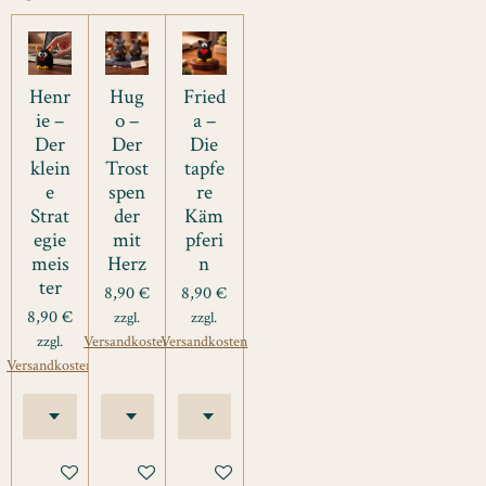
Henr
Hug
Fried
ie –
o –
a –
Der
Der
Die
klein
Trost
tapfe
e
spen
re
Strat
der
Käm
egie
mit
pferi
meis
Herz
n
ter
8,90 €
8,90 €
8,90 €
zzgl.
zzgl.
zzgl.
Versandkosten
Versandkosten
Versandkosten
In den Warenkorb
In den Warenkorb
In den Warenkorb