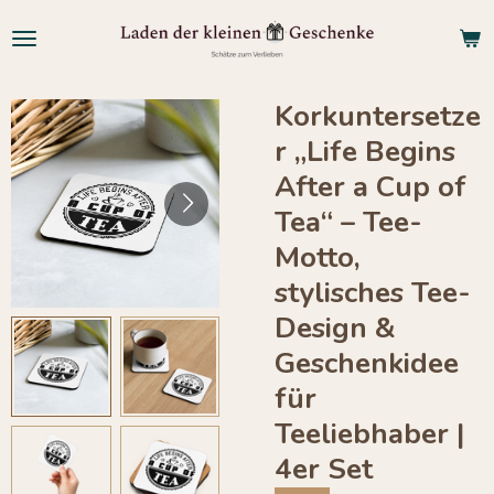
Zum
Hauptinhalt
springen
Korkuntersetze
r „Life Begins
After a Cup of
Tea“ – Tee-
Motto,
stylisches Tee-
Design &
Geschenkidee
für
Teeliebhaber |
4er Set