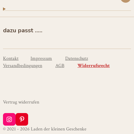
dazu passt .....
Kontakt
Impressum
Datenschutz
Versandbedingungen
AGB
Widerrufsrecht
Vertrag widerrufen
I
P
n
i
© 2021 - 2026 Laden der kleinen Geschenke
s
n