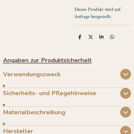
Dieses Produkt wird auf
Anfrage hergestellt.
T
T
T
T
e
e
e
e
i
i
i
i
l
l
l
l
e
e
e
e
Angaben zur Produktsicherheit
n
n
n
n
Verwendungszweck
Sicherheits- und Pflegehinweise
Materialbeschreibung
Hersteller