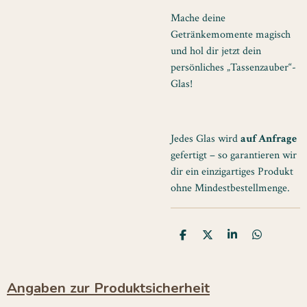
Mache deine
Getränkemomente magisch
und hol dir jetzt dein
persönliches „Tassenzauber“-
Glas!
Jedes Glas wird
auf Anfrage
gefertigt – so garantieren wir
dir ein einzigartiges Produkt
ohne Mindestbestellmenge.
T
T
T
T
e
e
e
e
i
i
i
i
l
l
l
l
e
e
e
e
Angaben zur Produktsicherheit
n
n
n
n