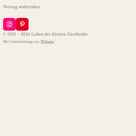
Vertrag widerrufen
I
P
n
i
© 2021 - 2026 Laden der kleinen Geschenke
s
n
Mit Unterstützung von
Webador
t
t
a
e
g
r
r
e
a
s
m
t