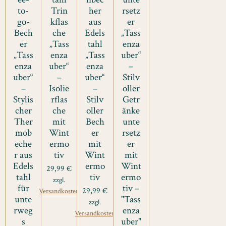
to-
Trin
her
rsetz
go-
kflas
aus
er
Bech
che
Edels
„Tass
er
„Tass
tahl
enza
„Tass
enza
„Tass
uber“
enza
uber“
enza
–
uber“
–
uber“
Stilv
–
Isolie
–
oller
Stylis
rflas
Stilv
Getr
cher
che
oller
änke
Ther
mit
Bech
unte
mob
Wint
er
rsetz
eche
ermo
mit
er
r aus
tiv
Wint
mit
Edels
ermo
Wint
29,99 €
tahl
tiv
ermo
zzgl.
für
tiv –
29,99 €
Versandkosten
unte
"Tass
zzgl.
rweg
enza
Versandkosten
s
uber"