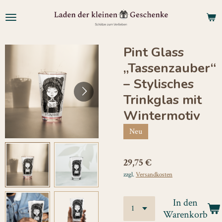
Zum
Hauptinhalt
springen
Pint Glass
„Tassenzauber“
– Stylisches
Trinkglas mit
Wintermotiv
Neu
29,75 €
zzgl.
Versandkosten
In den
Warenkorb