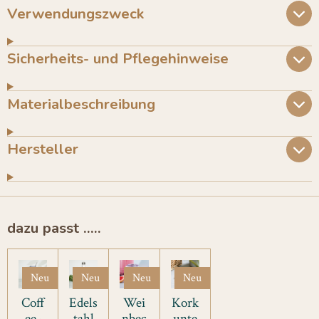
Verwendungszweck
Sicherheits- und Pflegehinweise
Materialbeschreibung
Hersteller
dazu passt .....
Neu
Neu
Neu
Neu
Coff
Edels
Wei
Kork
ee-
tahl
nbec
unte