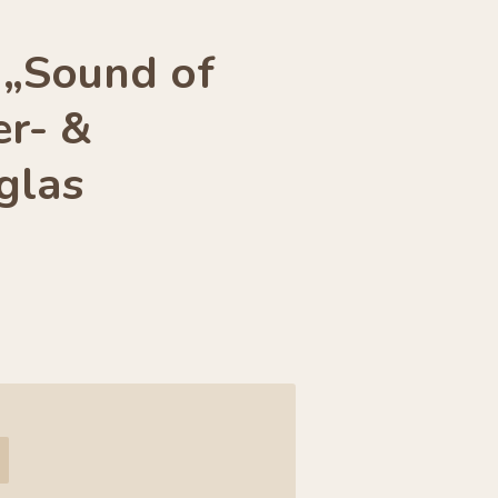
 „Sound of
er- &
glas