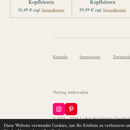
Kopfhörern
Kopfhörern
35,49 €
29,99 €
zzgl.
Versandkosten
zzgl.
Versandkosten
Kontakt
Impressum
Datensch
Vertrag widerrufen
I
P
n
i
© 2021 - 2026 Laden der kleinen Geschen
s
n
Diese Website verwendet Cookies, um Ihr Erlebnis zu verbessern u
t
t