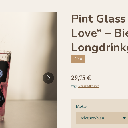
Pint Glass
Love“ – Bi
Longdrink
Neu
29,75 €
zzgl.
Versandkosten
Motiv