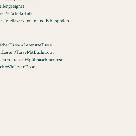
llengeeignet
 heiße Schokolade
n, Vielleser\:innen und Bibliophilen
cherTasse #LeseratteTasse
FürLeser #TasseMitBuchmotiv
eramiktasse #Spülmaschinenfest
ck #VielleserTasse