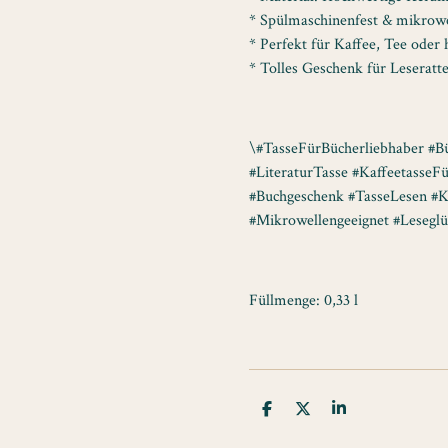
* Spülmaschinenfest & mikrowe
* Perfekt für Kaffee, Tee oder
* Tolles Geschenk für Leseratte
\#TasseFürBücherliebhaber #Bü
#LiteraturTasse #Kaffeetasse
#Buchgeschenk #TasseLesen #K
#Mikrowellengeeignet #Leseglü
Füllmenge: 0,33 l
T
T
T
e
e
e
i
i
i