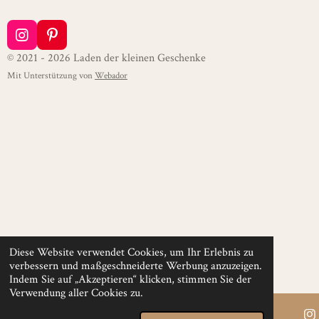
I
P
n
i
© 2021 - 2026 Laden der kleinen Geschenke
s
n
Mit Unterstützung von
Webador
t
t
a
e
g
r
r
e
a
s
m
t
Diese Website verwendet Cookies, um Ihr Erlebnis zu
verbessern und maßgeschneiderte Werbung anzuzeigen.
Indem Sie auf „Akzeptieren“ klicken, stimmen Sie der
Verwendung aller Cookies zu.