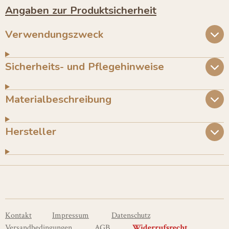
e
e
e
e
Angaben zur Produktsicherheit
n
n
n
n
Verwendungszweck
Sicherheits- und Pflegehinweise
Materialbeschreibung
Hersteller
Kontakt
Impressum
Datenschutz
Versandbedingungen
AGB
Widerrufsrecht