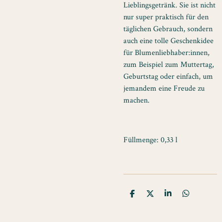
Lieblingsgetränk. Sie ist nicht
nur super praktisch für den
täglichen Gebrauch, sondern
auch eine tolle Geschenkidee
für Blumenliebhaber:innen,
zum Beispiel zum Muttertag,
Geburtstag oder einfach, um
jemandem eine Freude zu
machen.
Füllmenge: 0,33 l
T
T
T
T
e
e
e
e
i
i
i
i
l
l
l
l