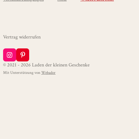
Vertrag widerrufen
I
P
n
i
© 2021 - 2026 Laden der kleinen Geschenke
s
n
Mit Unterstützung von
Webador
t
t
a
e
g
r
r
e
a
s
m
t