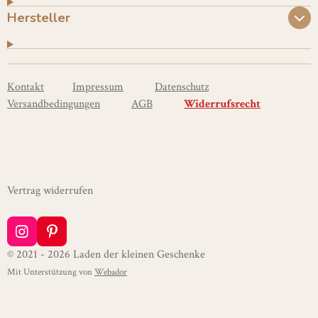
Hersteller
Kontakt
Impressum
Datenschutz
Versandbedingungen
AGB
Widerrufsrecht
Vertrag widerrufen
I
P
n
i
© 2021 - 2026 Laden der kleinen Geschenke
s
n
Mit Unterstützung von
Webador
t
t
a
e
g
r