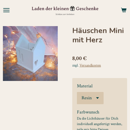
Zum
Hauptinhalt
springen
Häuschen Mini
mit Herz
8,00 €
zzgl.
Versandkosten
Material
Farbwunsch
Da die Lichthäuser für Dich
individuell angefertigt werden,
teile mir bitte Deinen