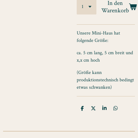
In den
Warenkorb
Unsere Mini-Haus hat
folgende Größe:
ca. 5 cm lang, 5 cm breit und
x,x cm hoch
(Größe kann
produktionstechnisch bedingt
etwas schwanken)
T
T
T
T
e
e
e
e
i
i
i
i
l
l
l
l
e
e
e
e
n
n
n
n