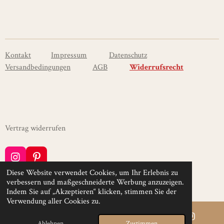
e
e
e
e
i
i
i
i
l
l
l
l
e
e
e
e
n
n
n
n
Kontakt
Impressum
Datenschutz
Versandbedingungen
AGB
Widerrufsrecht
Vertrag widerrufen
I
P
n
i
Diese Website verwendet Cookies, um Ihr Erlebnis zu
© 2021 - 2026 Laden der kleinen Geschenke
s
n
verbessern und maßgeschneiderte Werbung anzuzeigen.
Mit Unterstützung von
Webador
t
t
Indem Sie auf „Akzeptieren“ klicken, stimmen Sie der
a
e
Verwendung aller Cookies zu.
g
r
r
e
Ablehnen
Zustimmen