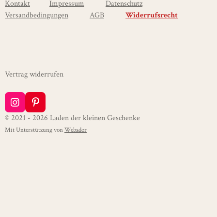
Kontakt
Impressum
Datenschutz
Versandbedingungen
AGB
Widerrufsrecht
Vertrag widerrufen
I
P
n
i
© 2021 - 2026 Laden der kleinen Geschenke
s
n
Mit Unterstützung von
Webador
t
t
a
e
g
r
r
e
a
s
m
t