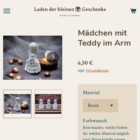
Zum
Hauptinhalt
springen
Mädchen mit
Teddy im Arm
6,50 €
zzgl.
Versandkosten
Material
Farbwunsch
Bitte beachte, welche Farben
für welches Material möglich
sind. Nutze hierfür unsere