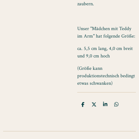
zaubern.
Unser "Mädchen mit Teddy
im Arm" hat folgende Größe:
ca. 5,5 cm lang, 4,0 cm breit
und 9,0 cm hoch
(Größe kann
produktionstechnisch bedingt
etwas schwanken)
T
T
T
T
e
e
e
e
i
i
i
i
l
l
l
l
e
e
e
e
n
n
n
n