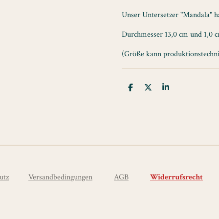
Unser Untersetzer "Mandala" h
Durchmesser 13,0 cm und 1,0 
(Größe kann produktionstechni
T
T
T
e
e
e
i
i
i
l
l
l
e
e
e
n
n
n
utz
Versandbedingungen
AGB
Widerrufsrecht