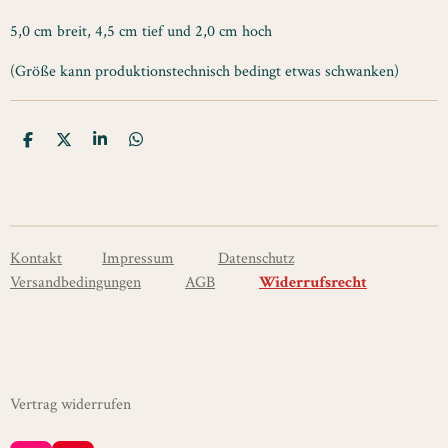
5,0 cm breit, 4,5 cm tief und 2,0 cm hoch
(Größe kann produktionstechnisch bedingt etwas schwanken)
T
T
T
T
e
e
e
e
i
i
i
i
l
l
l
l
e
e
e
e
n
n
n
n
Kontakt
Impressum
Datenschutz
Versandbedingungen
AGB
Widerrufsrecht
Vertrag widerrufen