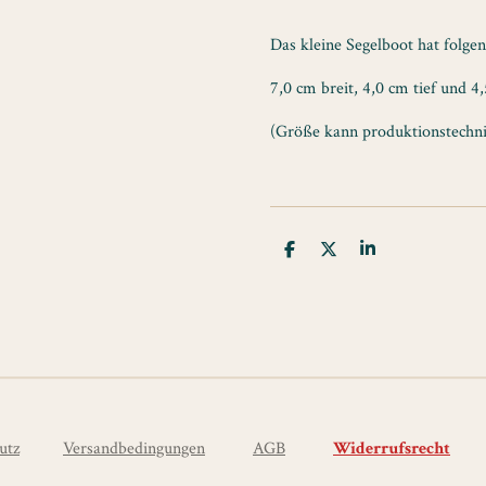
Das kleine Segelboot hat folge
7,0 cm breit, 4,0 cm tief und 4
(Größe kann produktionstechni
T
T
T
e
e
e
i
i
i
l
l
l
e
e
e
n
n
n
utz
Versandbedingungen
AGB
Widerrufsrecht