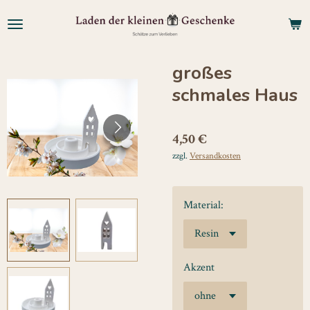
Zum
Hauptinhalt
springen
großes
schmales Haus
4,50 €
zzgl.
Versandkosten
Material:
Akzent